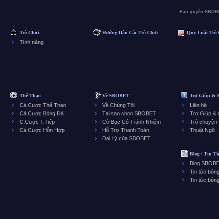
Bản quyền SBOBE
Trò Chơi
Hướng Dẫn Các Trò Chơi
Quy Luật Trò
Tính năng
Thể Thao
Về SBOBET
Trợ Giúp & 
Cá Cược Thể Thao
Về Chúng Tôi
Liên hệ
Cá Cược Bóng Đá
Tại sao chọn SBOBET
Trợ Giúp &
C.Cược T.Tiếp
Cờ Bạc Có Tránh Nhiệm
Trò chuyện t
Cá Cược Hỗn Hợp
Hỗ Trợ Thanh Toán
Thuật Ngữ
Đại Lý của SBOBET
Blog / Tin T
Blog SBOB
Tin tức bón
Tin tức bóng