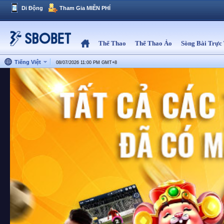
Di Động
Tham Gia MIỄN PHÍ
Thể Thao
Thể Thao Ảo
Sòng Bài Trực
Tiếng Việt
08/07/2026 11:00 PM
GMT
+
8