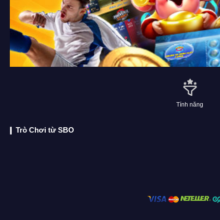
Tính năng
Trò Chơi từ SBO