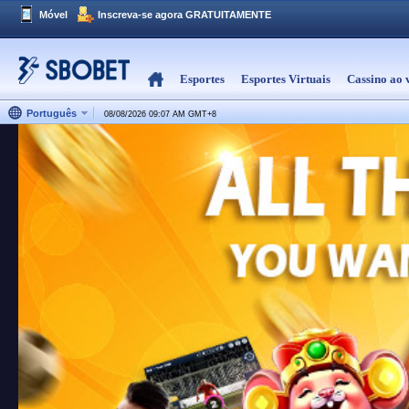
Móvel
Inscreva-se agora GRATUITAMENTE
Esportes
Esportes Virtuais
Cassino ao 
Português
08/08/2026 09:07 AM
GMT
+
8