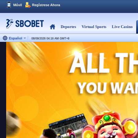
Móvil
Regístrese Ahora
Deportes
Virtual Sports
Live Casino
Español
08/09/2026 04:16 AM
GMT
+
8