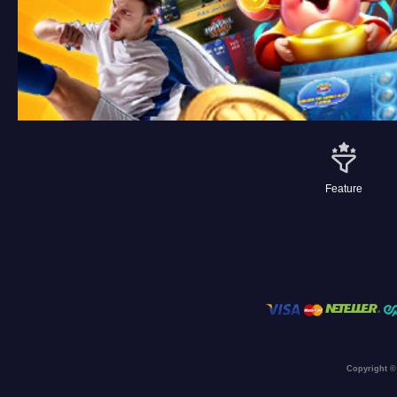
Feature
Copyright ©